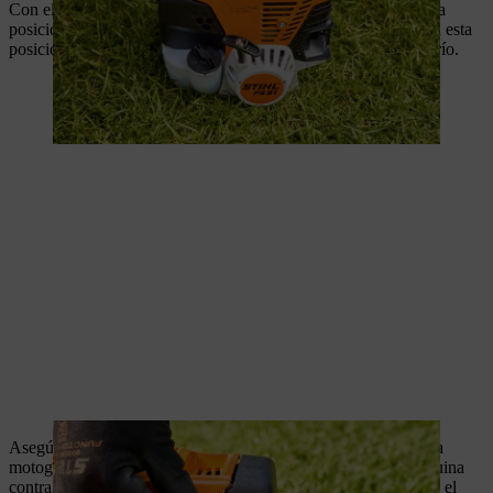
Con el motor caliente, coloca la palanca del estrangulador en la
posición de arranque en caliente, en la posición central. Utiliza esta
posición incluso si el motor ya está en marcha, pero aún está frío.
Asegúrate de estar bien apoyado y comprueba de nuevo que la
motoguadaña esté bien colocada. Presiona firmemente la máquina
contra el suelo para asegurarte de que no pueda volcar durante el