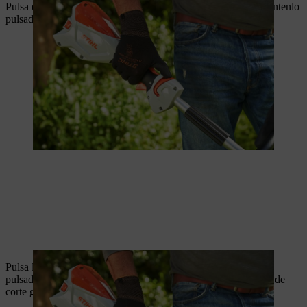
Pulsa el bloqueo de la palanca multifunción con la mano y mantenlo
pulsado. Ahora puedes soltar el gatillo de desbloqueo.
Pulsa la palanca multifunción con el dedo índice y mantenla
pulsada. La motoguadaña a batería se acelera y la herramienta de
corte gira. Ahora la motoguadaña está lista para su uso.