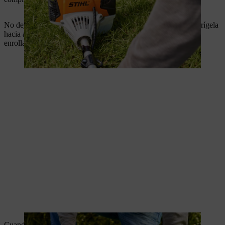
No dejes que la cuerda de arranque retroceda (sin sujetarla); dirígela
hacia atrás con cuidado para que la cuerda de arranque pueda
enrollarse correctamente.
Cuando el motor arranca, sigue funcionando durante unos 5-7