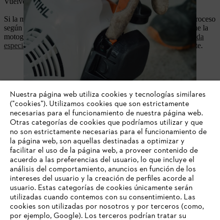
Vuelve a tirar de la cuerda de arranque. El motor arrancará.
Si la motoguadaña sigue sin arrancar, vuelve a comprobar el proceso
según el manual de instrucciones. En el caso improbable de que la
motoguadaña no pueda arrancar, ponte en contacto con tu
tienda
especializada
. Estará a tu disposición para asesorarte y ayudarte.
Nuestra página web utiliza cookies y tecnologías similares
("cookies"). Utilizamos cookies que son estrictamente
necesarias para el funcionamiento de nuestra página web.
Otras categorías de cookies que podríamos utilizar y que
no son estrictamente necesarias para el funcionamiento de
la página web, son aquellas destinadas a optimizar y
facilitar el uso de la página web, a proveer contenido de
acuerdo a las preferencias del usuario, lo que incluye el
análisis del comportamiento, anuncios en función de los
intereses del usuario y la creación de perfiles acorde al
usuario. Estas categorías de cookies únicamente serán
utilizadas cuando contemos con su consentimiento. Las
cookies son utilizadas por nosotros y por terceros (como,
por ejemplo, Google). Los terceros podrían tratar su