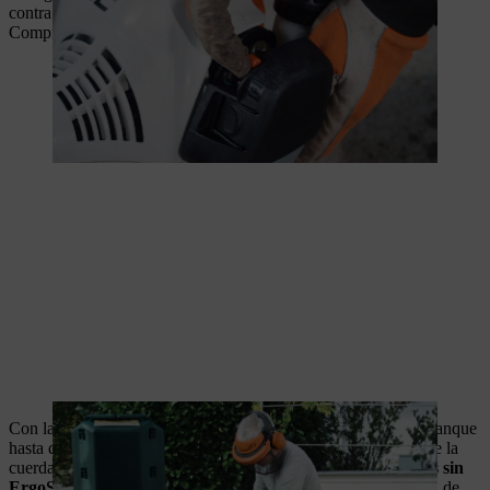
contra el suelo para evitar que vuelque durante el arranque.
Comprueba que la herramienta de corte no esté expuesta.
Con la mano derecha, tira lentamente de la empuñadura de arranque
hasta que notes la primera resistencia. Y, a continuación, tira de la
cuerda de arranque rápidamente y con fuerza en las
máquinas sin
ErgoStart
. En las
máquinas con ErgoStart,
tira de la cuerda de