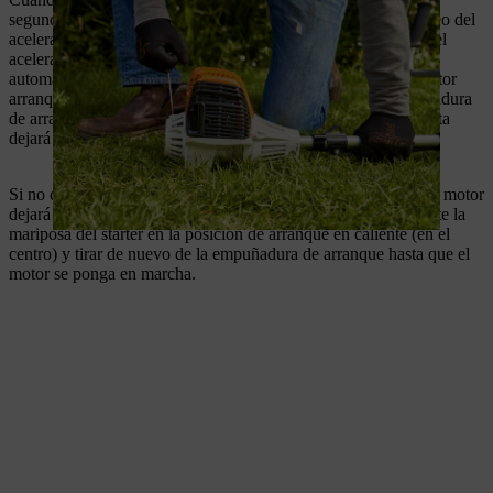
segundos. Durante este tiempo, presiona brevemente el bloqueo del
acelerador situado en la empuñadura multifunción y presiona el
acelerador. Esto hará que la palanca del estrangulador salte
automáticamente a la posición de reposo (hacia abajo) y el motor
arranque al ralentí. No es necesario volver a tirar de la empuñadura
de arranque. Una vez que el motor esté al ralentí, la herramienta
dejará de girar.
Si no consigues acelerar durante los primeros 5-7 segundos, el motor
dejará de funcionar. En este caso, deberás colocar manualmente la
mariposa del starter en la posición de arranque en caliente (en el
centro) y tirar de nuevo de la empuñadura de arranque hasta que el
motor se ponga en marcha.