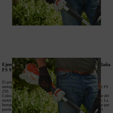
Ejemplo de proceso de arranque de la motoguadaña
FS 91
El proceso de arranque de la FS 91 es comparable al de las
motoguadañas FS 80, FS 85, FS 87, FS 100, FS 120, FS 130 y FS
250.
Coloca la
motoguadaña
de forma segura en el suelo. El soporte del
motor y la protección de la herramienta de corte forman la base. La
herramienta de corte no debe tocar el suelo ni ningún objeto, ya que
puede girar al arrancar.Llena la motoguadaña de acuerdo con el