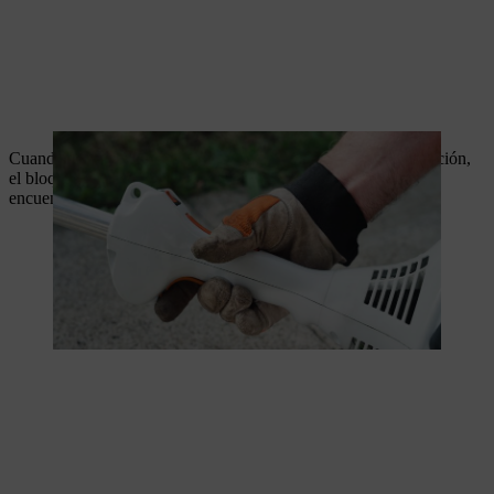
Cuando el acelerador está fijado, puedes soltarlo y, a continuación,
el bloqueo del acelerador, uno detrás de otro. La máquina se
encuentra ahora en la posición de aceleración de arranque.