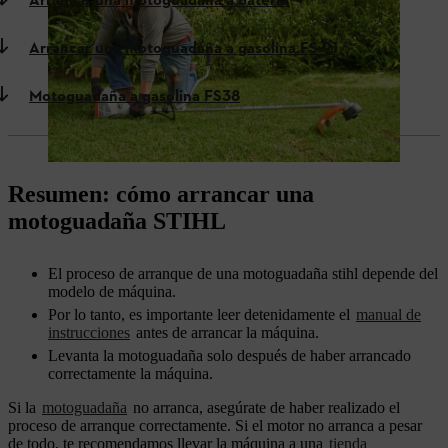
Arrancar una motoguadaña a batería
Arrancar una motoguadaña a gasolina FS 91
Motoguadaña a gasolina FS38
Resumen: cómo arrancar una
motoguadaña STIHL
El proceso de arranque de una motoguadaña stihl depende del
modelo de máquina.
Por lo tanto, es importante leer detenidamente el
manual de
instrucciones
antes de arrancar la máquina.
Levanta la motoguadaña solo después de haber arrancado
correctamente la máquina.
Si la
motoguadaña
no arranca, asegúrate de haber realizado el
proceso de arranque correctamente. Si el motor no arranca a pesar
de todo, te recomendamos llevar la máquina a una
tienda