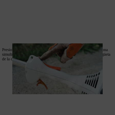
Presiona y mantén presionado el bloqueo del acelerador. Presiona
simultáneamente el acelerador hasta que el enganche de la lengüeta
de la carcasa quede encajado.