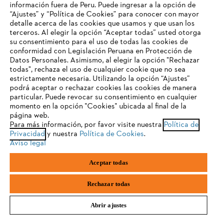
Una vez que el motor esté en marcha, presiona el acelerador hasta
información fuera de Peru. Puede ingresar a la opción de
que la lengüeta se suelte. El motor pasa al ralentí. La herramienta de
“Ajustes” y “Política de Cookies” para conocer con mayor
corte ya no gira.
detalle acerca de las cookies que usamos y que usan los
TU NAVEGADOR NO ES
terceros. Al elegir la opción “Aceptar todas” usted otorga
COMPATIBLE
su consentimiento para el uso de todas las cookies de
conformidad con Legislación Peruana en Protección de
Datos Personales. Asimismo, al elegir la opción "Rechazar
todas", rechaza el uso de cualquier cookie que no sea
El navegador que estás utilizando no es compatible con
estrictamente necesaria. Utilizando la opción “Ajustes”
nuestra página web. Para que puedas disfrutar de nuestro
podrá aceptar o rechazar cookies las cookies de manera
contenido, utiliza uno de los siguientes navegadores:
particular. Puede revocar su consentimiento en cualquier
momento en la opción "Cookies" ubicada al final de la
página web.
Para más información, por favor visite nuestra
Política de
firefox
chrome
Privacidad
y nuestra
Política de Cookies
.
Aviso legal
safari
edge
Aceptar todas
samsung
Rechazar todas
Levanta lentamente la motoguadaña del suelo. Evita acelerar
involuntariamente. Ahora la motoguadaña está lista para su uso.
Abrir ajustes