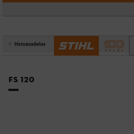
Motoguadañas
FS 120