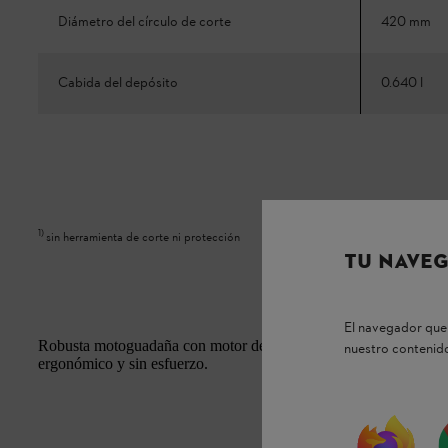
Diámetro del círculo de corte
420 mm
Cabida del depósito
0.640 l
1
)
sin herramienta de corte ni protección
TU NAVEG
El navegador que 
Robusta motoguadaña con motor de gran aceleración. Manillar a
nuestro contenido
ergonómico y sin esfuerzo.