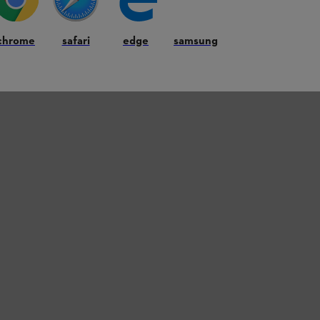
chrome
safari
edge
samsung