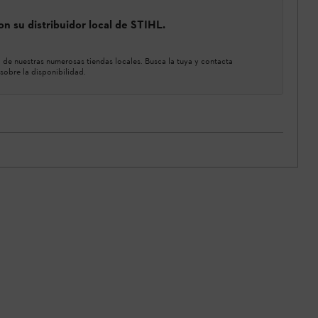
n su distribuidor local de STIHL.
de nuestras numerosas tiendas locales. Busca la tuya y contacta
sobre la disponibilidad.