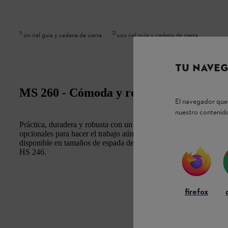
1
)
2
)
sin riel guía y cadena de sierra
con riel guía y cadena de sierra
TU NAVEG
MS 260 - Cómoda y robusta motosierra, 
El navegador que 
nuestro contenido
Práctica, duradera y robusta con un peso mínimo, la STIHL MS 26
opcionales para hacer el trabajo aún más fácil. Reconocida como un
disponible en tamaños de espada de 13"/32cm a 18"/45cm. También
HS 246.
firefox