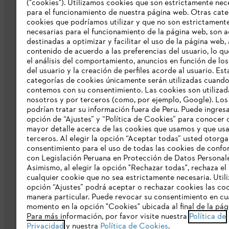
("cookies"). Utilizamos cookies que son estrictamente nec
para el funcionamiento de nuestra página web. Otras cate
cookies que podríamos utilizar y que no son estrictament
necesarias para el funcionamiento de la página web, son a
La Empresa
destinadas a optimizar y facilitar el uso de la página web,
contenido de acuerdo a las preferencias del usuario, lo qu
Sobre nosostros
el análisis del comportamiento, anuncios en función de los
del usuario y la creación de perfiles acorde al usuario. Est
Línea de Integridad de STIHL
categorías de cookies únicamente serán utilizadas cuand
contemos con su consentimiento. Las cookies son utilizad
nosotros y por terceros (como, por ejemplo, Google). Los
podrían tratar su información fuera de Peru. Puede ingresa
opción de “Ajustes” y “Política de Cookies” para conocer 
mayor detalle acerca de las cookies que usamos y que usa
terceros. Al elegir la opción “Aceptar todas” usted otorga
consentimiento para el uso de todas las cookies de conf
con Legislación Peruana en Protección de Datos Personale
Asimismo, al elegir la opción "Rechazar todas", rechaza el
Aviso de privacidad y protección de dato
cualquier cookie que no sea estrictamente necesaria. Util
opción “Ajustes” podrá aceptar o rechazar cookies las co
manera particular. Puede revocar su consentimiento en cu
Libro de Reclamaciones
momento en la opción "Cookies" ubicada al final de la pág
Para más información, por favor visite nuestra
Política de
Privacidad
y nuestra
Política de Cookies
.