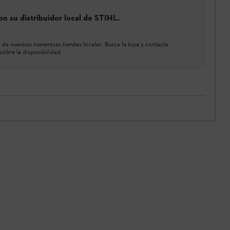
n su distribuidor local de STIHL.
de nuestras numerosas tiendas locales. Busca la tuya y contacta
sobre la disponibilidad.