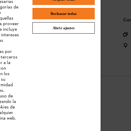
esarias
gorías de
e
Rechazar todas
quellas
Preguntas frecuentes (FAQs)
Con
 a proveer
Abrir ajustes
e incluye
Preguntas sobre el portafolio
 intereses
as
Baterías y equipos eléctricos
o
as por
Manuales de uso
 terceros
r a la
con
n los
 su
ormidad
s.
 uso de
s
Aviso legal
Cookies
Información legal
izando la
okies de
alquier
ina web.