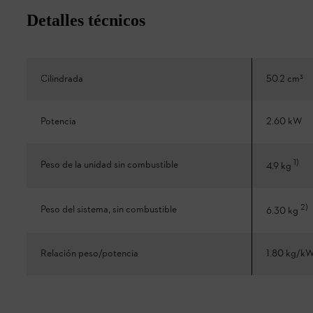
Detalles técnicos
Cilindrada
50.2 cm³
Potencia
2.60 kW
1
)
Peso de la unidad sin combustible
4.9 kg
2
)
Peso del sistema, sin combustible
6.30 kg
Relación peso/potencia
1.80 kg/k