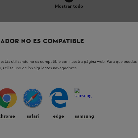
Mostrar todo
ADOR NO ES COMPATIBLE
con una larga vida útil.
estás utilizando no es compatible con nuestra página web. Para que puedas 
, utiliza uno de los siguientes navegadores:
0 puede venir con una serie de características
a motosierra líder en el sector forestal, está
 se puede utilizar con el accesorio cortasetos
chrome
safari
edge
samsung