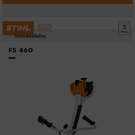
Menu
Motoguadañas
FS 460