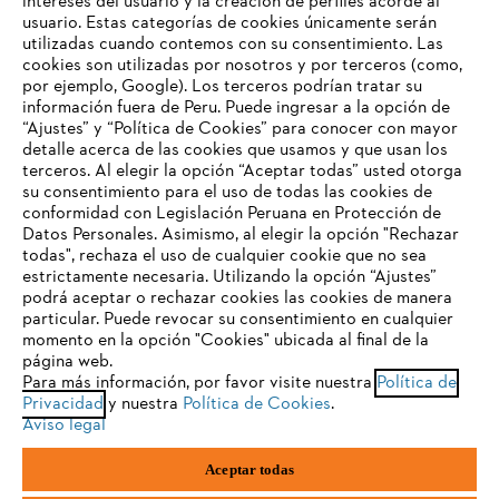
intereses del usuario y la creación de perfiles acorde al
La Empresa
usuario. Estas categorías de cookies únicamente serán
utilizadas cuando contemos con su consentimiento. Las
cookies son utilizadas por nosotros y por terceros (como,
por ejemplo, Google). Los terceros podrían tratar su
información fuera de Peru. Puede ingresar a la opción de
Preguntas frecuentes (FAQs)
“Ajustes” y “Política de Cookies” para conocer con mayor
detalle acerca de las cookies que usamos y que usan los
TU NAVEGADOR NO ES
terceros. Al elegir la opción “Aceptar todas” usted otorga
COMPATIBLE
su consentimiento para el uso de todas las cookies de
Contacto
conformidad con Legislación Peruana en Protección de
Datos Personales. Asimismo, al elegir la opción "Rechazar
todas", rechaza el uso de cualquier cookie que no sea
El navegador que estás utilizando no es compatible con
estrictamente necesaria. Utilizando la opción “Ajustes”
nuestra página web. Para que puedas disfrutar de nuestro
podrá aceptar o rechazar cookies las cookies de manera
contenido, utiliza uno de los siguientes navegadores:
particular. Puede revocar su consentimiento en cualquier
momento en la opción "Cookies" ubicada al final de la
Aviso de privacidad y protección de datos
página web.
Para más información, por favor visite nuestra
Política de
firefox
chrome
Aviso legal
Cookies
Información legal
Privacidad
y nuestra
Política de Cookies
.
Aviso legal
Libro de Reclamaciones
safari
edge
Aceptar todas