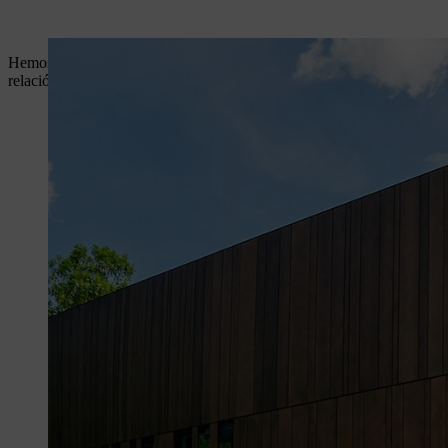
Hemos recopilado información legal que puede ser relevante para usted
relación con STIHL. Si tiene alguna pregunta al respecto, póngase en