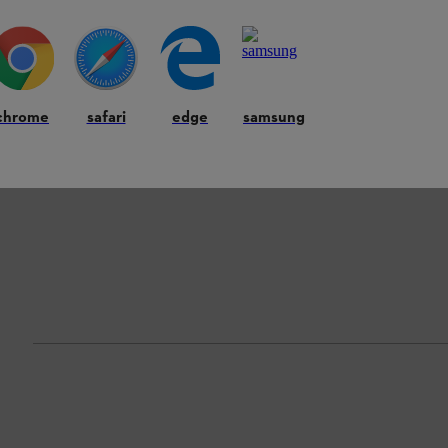
chrome
safari
edge
samsung