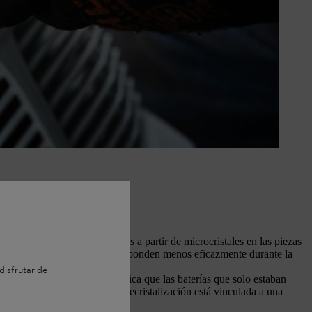
manifiesta como una caída de
isito mínimo de la máquina.
s baterías, el efecto está causado
n la parte no descargada de la
. En menor medida, se puede
 perezosa". Las pilas AA o AAA de
e NiMh y NiCd rara vez se utilizan
ormarse cristales más grandes a partir de microcristales en las piezas
pequeños de la misma masa, responden menos eficazmente durante la
disfrutar de
tiempo definido, lo que significa que las baterías que solo estaban
 la serie electroquímica, la recristalización está vinculada a una