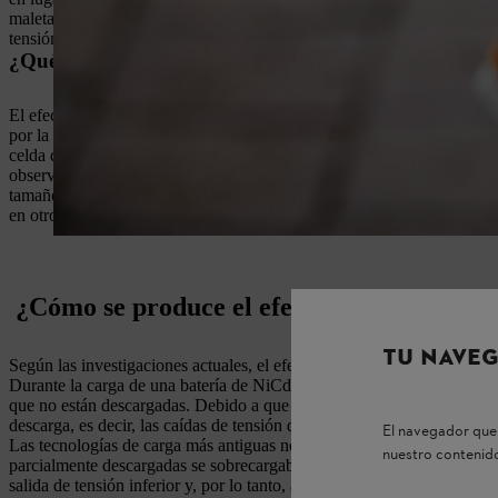
maleta: hay menos espacio para llenarla con cosas y no puedes acceder
tensión y, en última instancia, puede provocar que las baterías afecta
¿Qué baterías experimentan el efecto memoria?
El efecto memoria se produce principalmente en las baterías de níquel-
por la formación de cristales en el cátodo de cadmio, porque si la bate
celda de la batería. La tensión disminuye a medida que crece el tamaño
observar un comportamiento similar en las baterías de níquel e hidr
tamaño estándar suelen ser de tipo NiMH, al igual que las baterías int
en otros lugares.
¿Cómo se produce el efecto memoria en la
TU NAVEG
Según las investigaciones actuales, el efecto memoria se basa en dos 
Durante la carga de una batería de NiCd, se forman microcristales de c
que no están descargadas. Debido a que los cristales más grandes ti
descarga, es decir, las caídas de tensión disponibles.
El navegador que 
Las tecnologías de carga más antiguas no tenían la opción de supervisar
nuestro contenido
parcialmente descargadas se sobrecargaban y, por consiguiente, se form
salida de tensión inferior y, por lo tanto, a una reducción de la capacid