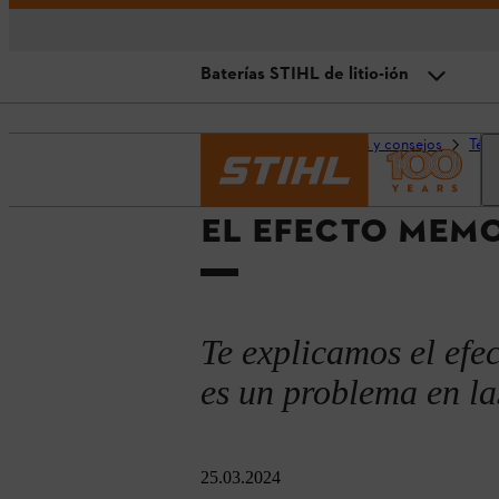
Baterías STIHL de litio-ión
Efecto memoria en baterías
Página principal
Guías y consejos
Técn
¿Qué baterías sufren el efecto 
EL EFECTO MEMO
Baterías STIHL de litio-ión
Te explicamos el efe
es un problema en la
25.03.2024