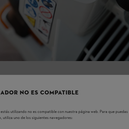
 a lo que pusiste anteriormente. En las baterías, el efecto memoria se 
das se vuelvan inutilizables cuando la tensión caiga por debajo del requ
cadmio (NiCd), que solían utilizarse en las máquinas de batería. En esta
ría no está completamente descargada, los cristales tienden a formarse e
 de los cristales, ya que estos afectan a la conductividad del material
uro metálico (NiMH), aunque aquí se conoce como el "efecto de batería
egradas en pequeños dispositivos eléctricos, pero hoy en día las pilas d
s baterías?
ADOR NO ES COMPATIBLE
procesos.
admio. Si la batería se descarga ligeramente de forma repetida, pueden f
enen una superficie más pequeña en comparación con los cristales más 
estás utilizando no es compatible con nuestra página web. Para que puedas 
 el nivel de la batería. En su lugar, se cargaban durante un periodo de 
, utiliza uno de los siguientes navegadores:
aban cristales en el electrodo de Cd. Debido a la posición del cadmio en
ad.