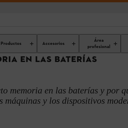
ica de trabajo y mantenimiento de las máquinas
Mantenimiento de las ba
Área
Productos
Accesorios
memoria?
profesional
RIA EN LAS BATERÍAS
cto memoria en las baterías y por q
s máquinas y los dispositivos mode