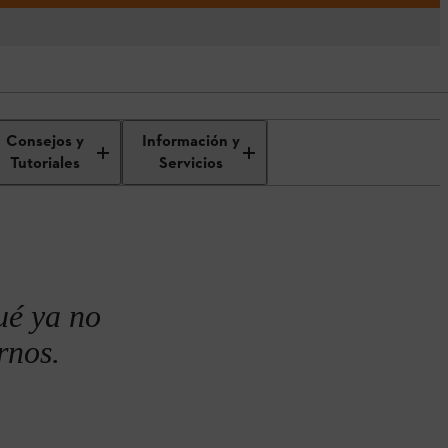
terías
Efecto memoria en baterías
Consejos y
Información y
Tutoriales
Servicios
ué ya no
rnos.