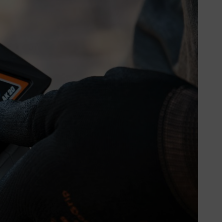
da. Una vez que la batería se
r de los casos, las baterías pueden
e el efecto memoria no es un
n cualquier momento,
an reto en su momento.
En la
eto, descubrieron que, tras
residual cargada anteriormente no
ial repetida. La batería "recuerda"
mplo: imagina una maleta en la que,
espacio que puede ofrecer tu