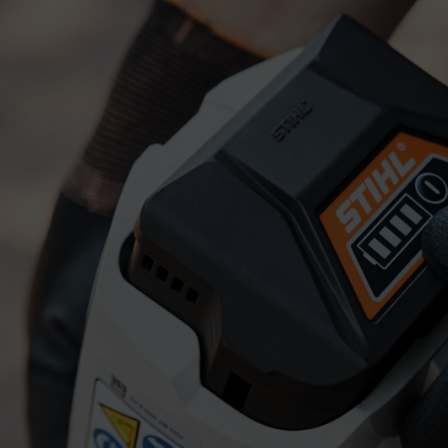
ue hace que pierdan capacidad energética con una carga parcial reitera
y, en breve, necesitará cargar la batería con más frecuencia. En el peo
 todas las baterías se ven afectadas por esta pérdida de capacidad, ya qu
 tiene la gran ventaja de que una batería de litio-ión se puede cargar e
ada de 1960
ria en las baterías está aún arraigada, ya que este efecto supuso un gr
 integradas en un satélite perdían su capacidad con el tiempo. En concr
idad de energía añadida con el proceso de carga más reciente; la energía 
 capacidad de almacenamiento y se produce después de una descarga parc
" de energía para su uso posterior. Para explicarlo, lee el siguiente eje
lso fondo permanente. El nuevo espacio que has creado es ahora todo el 