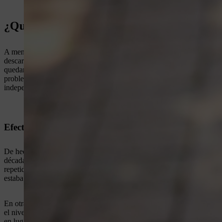
¿Qué es el efecto memoria en las baterías?
A menudo ha escuchado hablar del “efecto memoria” en las baterías, q
descarga, se reduce el tiempo de funcionamiento de su máquina a motor 
quedar inutilizables mucho antes de que finalice su vida útil. Pero no
problema en las baterías modernas de litio-ión. Para los usuarios, esto
independientemente de su nivel de carga actual.
Efecto memoria en las baterías: descubierto en la déc
De hecho, esa forma de actuar supersticiosa guiada por el efecto memo
década de 1960, los ingenieros de la NASA observaron que las baterías
repetidas descargas parciales, las baterías solo suministraban la cant
estaba disponible para su uso.
En otras palabras, el efecto memoria tiene un impacto negativo en la
el nivel de descarga parcial y solo suministra esta cantidad "recordada
en lugar de sacar los últimos artículos de ella, decides colocar un fa