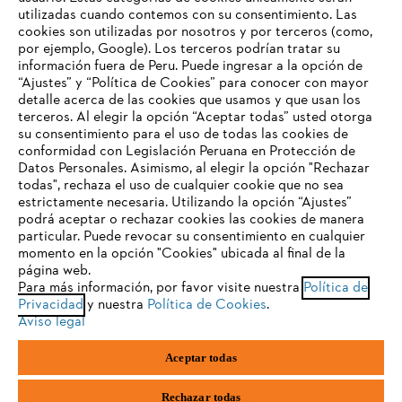
utilizadas cuando contemos con su consentimiento. Las
cookies son utilizadas por nosotros y por terceros (como,
por ejemplo, Google). Los terceros podrían tratar su
información fuera de Peru. Puede ingresar a la opción de
Preguntas frecuentes (FAQs)
“Ajustes” y “Política de Cookies” para conocer con mayor
detalle acerca de las cookies que usamos y que usan los
TU NAVEGADOR NO ES
terceros. Al elegir la opción “Aceptar todas” usted otorga
COMPATIBLE
su consentimiento para el uso de todas las cookies de
Contacto
conformidad con Legislación Peruana en Protección de
Datos Personales. Asimismo, al elegir la opción "Rechazar
todas", rechaza el uso de cualquier cookie que no sea
El navegador que estás utilizando no es compatible con
estrictamente necesaria. Utilizando la opción “Ajustes”
nuestra página web. Para que puedas disfrutar de nuestro
podrá aceptar o rechazar cookies las cookies de manera
contenido, utiliza uno de los siguientes navegadores:
particular. Puede revocar su consentimiento en cualquier
momento en la opción "Cookies" ubicada al final de la
Aviso de privacidad y protección de datos
página web.
Para más información, por favor visite nuestra
Política de
firefox
chrome
Aviso legal
Cookies
Información legal
Privacidad
y nuestra
Política de Cookies
.
Aviso legal
Libro de Reclamaciones
safari
edge
Aceptar todas
samsung
STIHL PERÚ S.A., Av Canaval y Moreyra 480, San Isidro, Lima-Peru
Rechazar todas