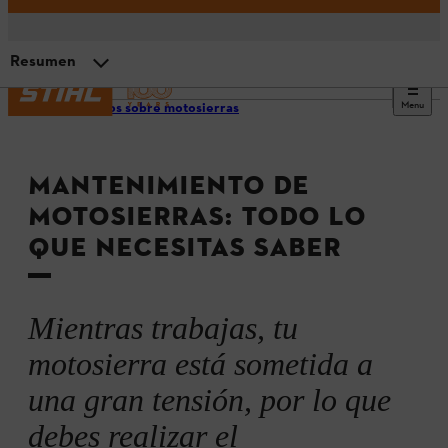
Resumen
Menu
Consejos sobre motosierras
Tiempos de mantenimiento y tareas periódicas
MANTENIMIENTO DE
El mantenimiento habitual es clave
MOTOSIERRAS: TODO LO
QUE NECESITAS SABER
Motosierras eléctricas, a batería y a gasolina
Otros consejos de mantenimiento para motosierras
Mientras trabajas, tu
motosierra está sometida a
Resumen
una gran tensión, por lo que
debes realizar el