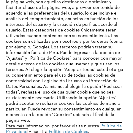
la página web, son aquellas destinadas a optimizar y
facilitar el uso de la página web, a proveer contenido de
E-mail
acuerdo a las preferencias del usuario, lo que incluye el
análisis del comportamiento, anuncios en función de los
intereses del usuario y la creación de perfiles acorde al
usuario. Estas categorías de cookies únicamente serán
utilizadas cuando contemos con su consentimiento. Las
SUSCRÍBETE AQUÍ
cookies son utilizadas por nosotros y por terceros (como,
por ejemplo, Google). Los terceros podrían tratar su
información fuera de Peru. Puede ingresar a la opción de
“Ajustes” y “Política de Cookies” para conocer con mayor
detalle acerca de las cookies que usamos y que usan los
TU NAVEGADOR NO ES
#STIHL
terceros. Al elegir la opción “Aceptar todas” usted otorga
COMPATIBLE
su consentimiento para el uso de todas las cookies de
conformidad con Legislación Peruana en Protección de
Datos Personales. Asimismo, al elegir la opción "Rechazar
todas", rechaza el uso de cualquier cookie que no sea
El navegador que estás utilizando no es compatible con
estrictamente necesaria. Utilizando la opción “Ajustes”
nuestra página web. Para que puedas disfrutar de nuestro
podrá aceptar o rechazar cookies las cookies de manera
contenido, utiliza uno de los siguientes navegadores:
particular. Puede revocar su consentimiento en cualquier
La Empresa
momento en la opción "Cookies" ubicada al final de la
página web.
Para más información, por favor visite nuestra
Política de
firefox
chrome
Privacidad
y nuestra
Política de Cookies
.