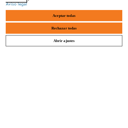
Aviso legal
Preguntas frecuentes (FAQs)
safari
edge
Aceptar todas
samsung
Rechazar todas
Contacto
Abrir ajustes
Aviso de privacidad y protección de datos
Aviso legal
Cookies
Información legal
Libro de Reclamaciones
STIHL PERÚ S.A., Av Canaval y Moreyra 480, San Isidro, Lima-Peru